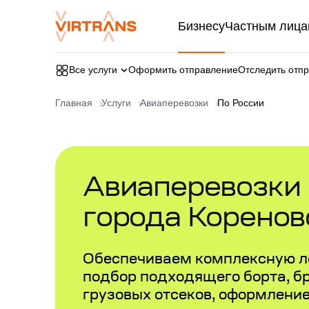
Бизнесу
Частным лица
Все услуги
Оформить отправление
Отследить отп
Главная
Услуги
Авиаперевозки
По России
Авиаперевозки в
города Коренов
Обеспечиваем комплексную л
подбор подходящего борта, б
грузовых отсеков, оформлени