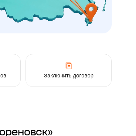
зов
Заключить договор
Кореновск»