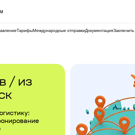
м
равление
Тарифы
Международные отправки
Документация
Заключить
 / из
ск
огистику:
ронирование
е