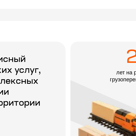
исный
их услуг,
лет на 
грузопере
плексных
ии
ерритории