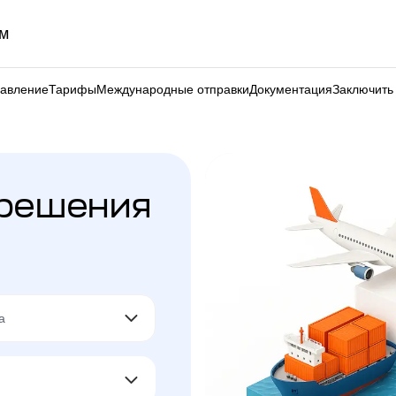
м
равление
Тарифы
Международные отправки
Документация
Заключить
 решения