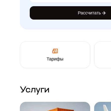
Рассчитать
Конверт
34x27x2 см до 0.5 кг
Короб S
23x19x10 см до 2 кг
Тарифы
Короб M
33x25x15 см до 5 кг
Услуги
Короб L
32x25x38 см до 12 кг
Короб XL