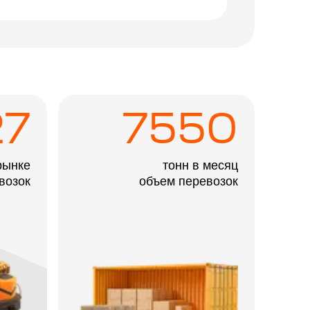
27
7550
рынке
тонн в месяц
возок
объем перевозок