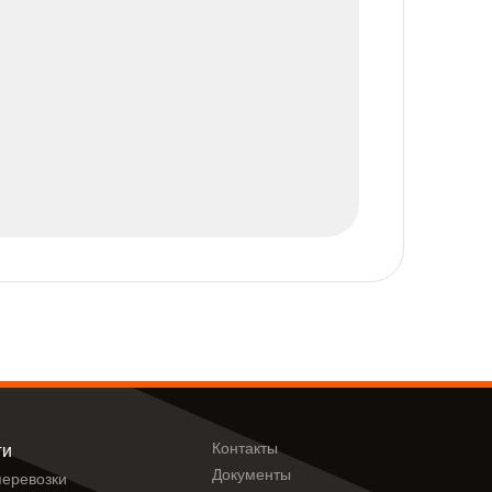
Контакты
ги
Документы
еревозки