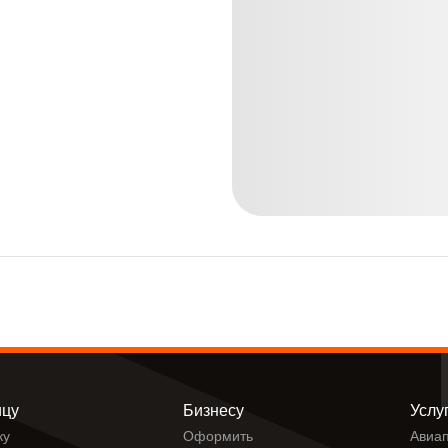
ицу
Бизнесу
Услу
ку
Оформить
Авиап