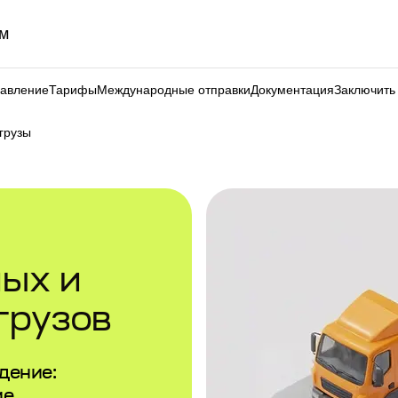
м
равление
Тарифы
Международные отправки
Документация
Заключить
грузы
ых и
грузов
дение:
ие