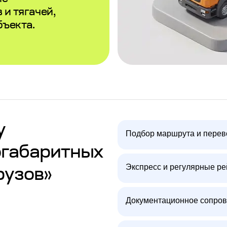
и тягачей,
бъекта.
у
Подбор маршрута и перев
огабаритных
Экспресс и регулярные р
рузов»
Документационное сопров