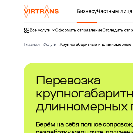
Бизнесу
Частным лица
Все услуги
Оформить отправление
Отследить отп
Главная
Услуги
Крупногабаритные и длинномерные 
Перевозка
крупногабаритн
длинномерных 
Берём на себя полное сопровож
разработку маршрута, получен