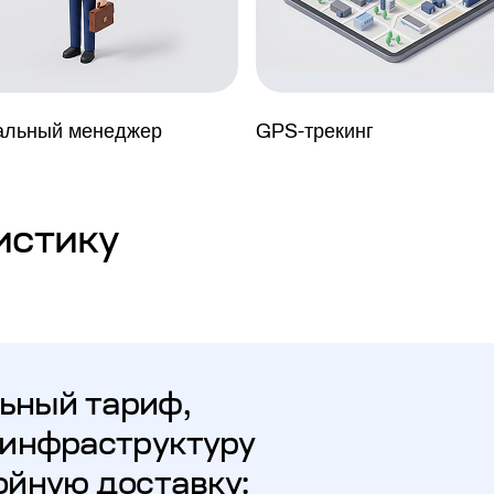
альный менеджер
GPS‑трекинг
истику
ьный тариф,
 инфраструктуру
ойную доставку: