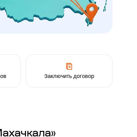
зов
Заключить договор
Махачкала»