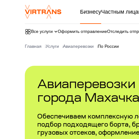
Бизнесу
Частным лица
Все услуги
Оформить отправление
Отследить отп
Главная
Услуги
Авиаперевозки
По России
Авиаперевозки в
города Махачк
Обеспечиваем комплексную л
подбор подходящего борта, б
грузовых отсеков, оформлени