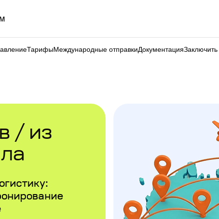
м
равление
Тарифы
Международные отправки
Документация
Заключить
 / из
ала
огистику:
ронирование
е