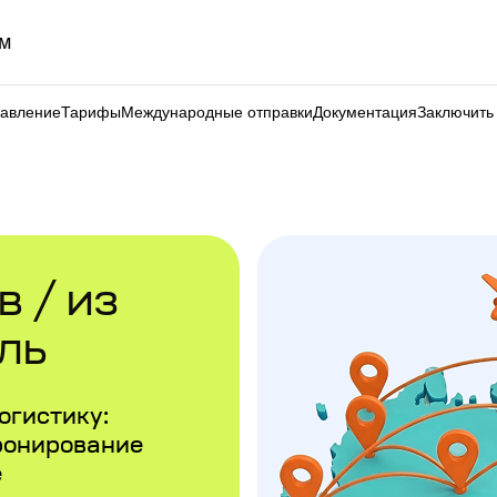
м
равление
Тарифы
Международные отправки
Документация
Заключить
 / из
ль
огистику:
ронирование
е