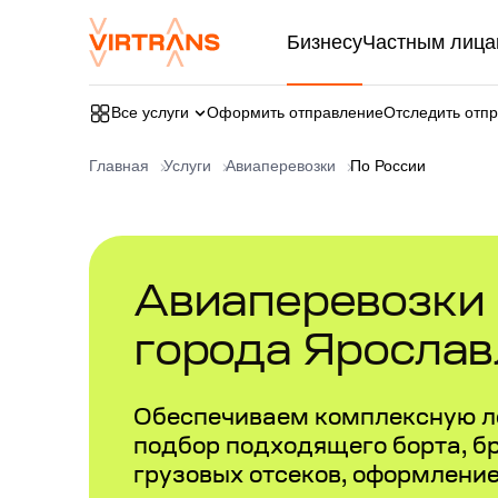
Бизнесу
Частным лица
Все услуги
Оформить отправление
Отследить отп
Главная
Услуги
Авиаперевозки
По России
Авиаперевозки в
города Ярослав
Обеспечиваем комплексную л
подбор подходящего борта, б
грузовых отсеков, оформлени