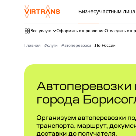
Бизнесу
Частным лица
Все услуги
Оформить отправление
Отследить отп
Главная
Услуги
Автоперевозки
По России
Автоперевозки в
города Борисог
Организуем автоперевозки по
транспорта, маршрут, докумен
доставки до получателя.