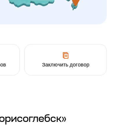
зов
Заключить договор
Борисоглебск»