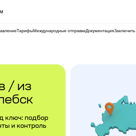
м
равление
Тарифы
Международные отправки
Документация
Заключить
 / из
лебск
д ключ: подбор
ты и контроль