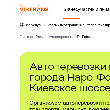
Бизнесу
Частным лица
Все услуги
Оформить отправление
Отследить отп
Главная
Услуги
Автоперевозки
По России
Автоперевозки в
города Наро-Ф
Киевское шосс
Организуем автоперевозки по
транспорта, маршрут, докумен