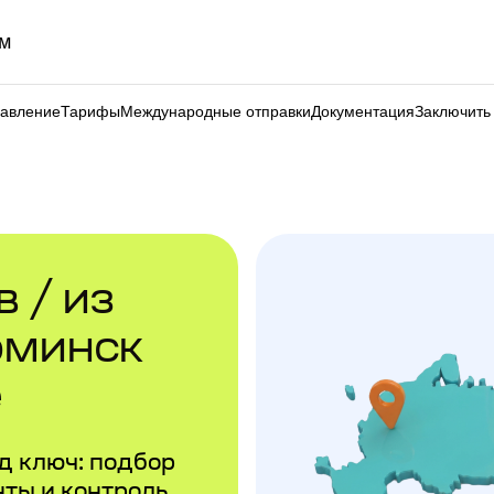
м
равление
Тарифы
Международные отправки
Документация
Заключить
 / из
оминск
е
д ключ: подбор
ты и контроль