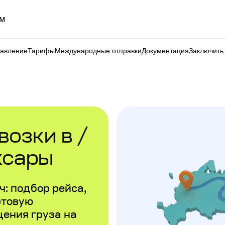
м
равление
Тарифы
Международные отправки
Документация
Заключить
озки в /
ксары
: подбор рейса,
ртовую
щения груза на