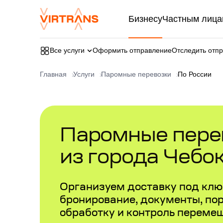
Бизнесу
Частным лица
Все услуги
Оформить отправление
Отследить отп
Главная
Услуги
Паромные перевозки
По России
Паромные перев
из города Чебо
Организуем доставку под ключ
бронирование, документы, по
обработку и контроль переме