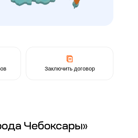
зов
Заключить договор
рода Чебоксары»