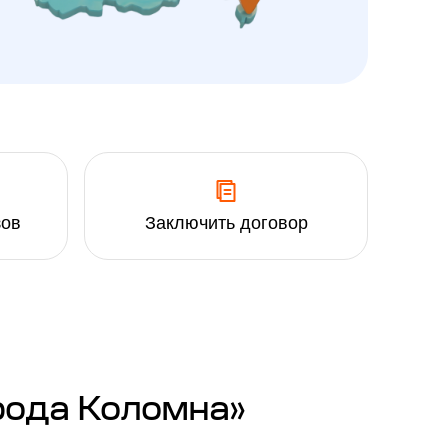
зов
Заключить договор
рода Коломна»