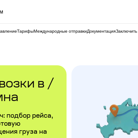
м
равление
Тарифы
Международные отправки
Документация
Заключить
озки в /
мна
: подбор рейса,
ртовую
щения груза на