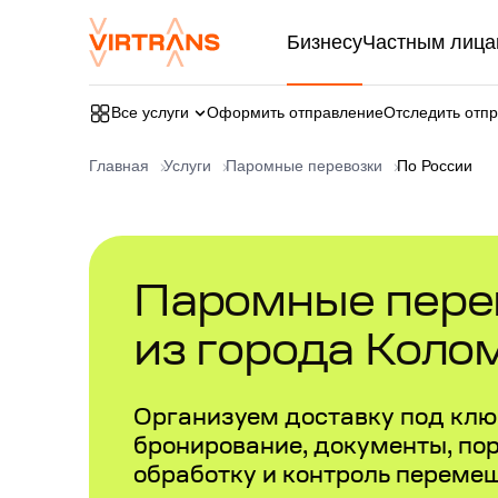
Бизнесу
Частным лица
Все услуги
Оформить отправление
Отследить отп
Главная
Услуги
Паромные перевозки
По России
Паромные перев
из города Коло
Организуем доставку под ключ
бронирование, документы, по
обработку и контроль переме