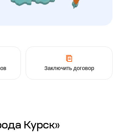
зов
Заключить договор
рода Курск»