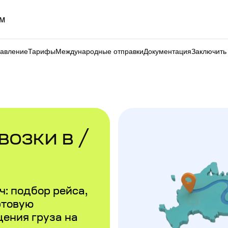
м
равление
Тарифы
Международные отправки
Документация
Заключить
озки в /
: подбор рейса,
ртовую
щения груза на