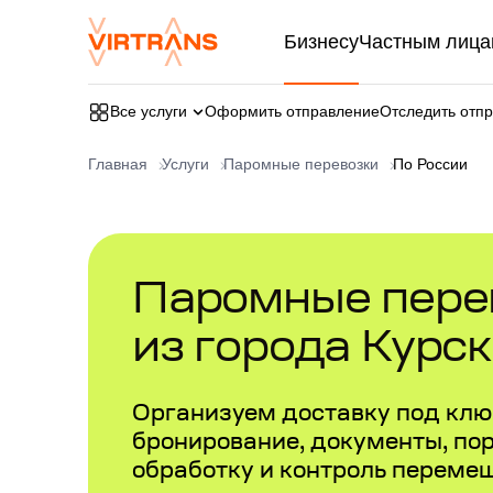
Бизнесу
Частным лица
Все услуги
Оформить отправление
Отследить отп
Главная
Услуги
Паромные перевозки
По России
Паромные перев
из города Курск
Организуем доставку под ключ
бронирование, документы, по
обработку и контроль переме