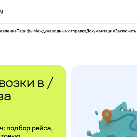
м
равление
Тарифы
Международные отправки
Документация
Заключить
озки в /
ва
: подбор рейса,
ртовую