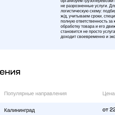
организуем грузоперевозки
не разрозненные услуги. Д
логистическую схему: подб
ж/д, учитываем сроки, спец
полную ответственность за 
обработку товара и его дви
становится не просто услуг
доходит своевременно и эк
ения
Популярные направления
Цена
Калининград
от 2