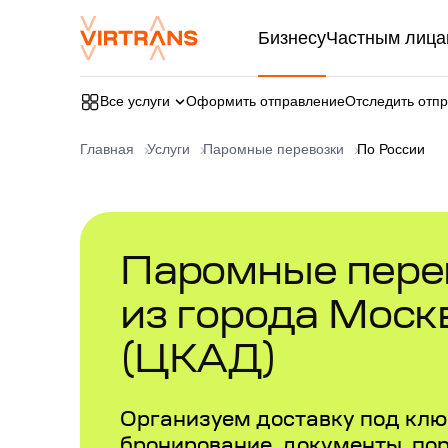
Бизнесу
Частным лица
Все услуги
Оформить отправление
Отследить отп
Главная
Услуги
Паромные перевозки
По России
Паромные перев
из города Моск
(ЦКАД)
Организуем доставку под ключ
бронирование, документы, по