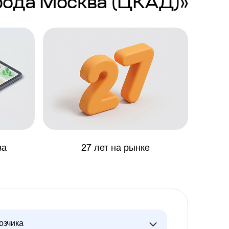
рода Москва (ЦКАД)»
за
27 лет на рынке
озчика