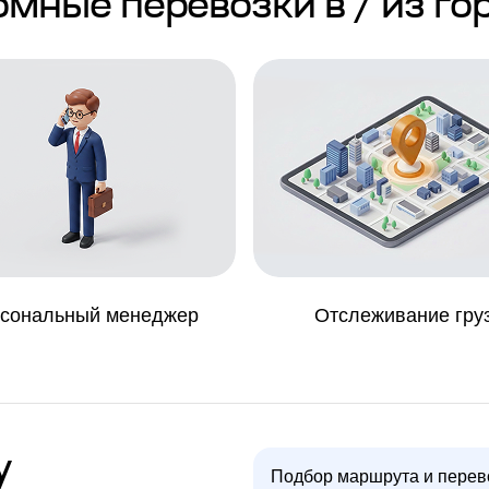
мные перевозки в / из го
сональный менеджер
Отслеживание гру
у
Подбор маршрута и перев