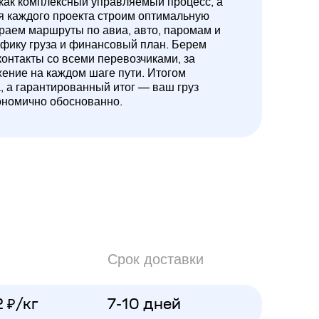
 как комплексный управляемый процесс, а
ля каждого проекта строим оптимальную
ираем маршруты по авиа, авто, паромам и
ифику груза и финансовый план. Берем
контакты со всеми перевозчиками, за
жение на каждом шаге пути. Итогом
а, а гарантированный итог — ваш груз
ономично обоснованно.
Срок доставки
2 ₽/кг
7-10 дней