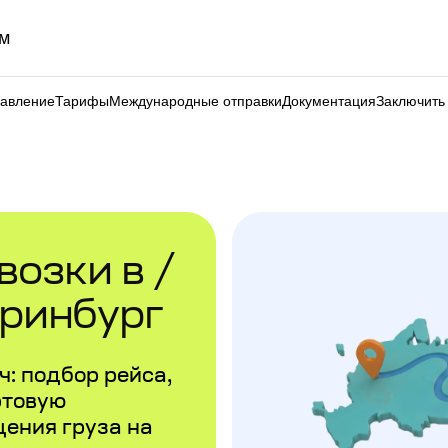
м
равление
Тарифы
Международные отправки
Документация
Заключить
озки в /
еринбург
: подбор рейса,
ртовую
щения груза на