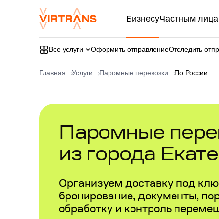
Бизнесу
Частным лица
Все услуги
Оформить отправление
Отследить отп
Главная
Услуги
Паромные перевозки
По России
Паромные перев
из города Екат
Организуем доставку под ключ
бронирование, документы, по
обработку и контроль переме