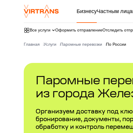
Бизнесу
Частным лица
Все услуги
Оформить отправление
Отследить отп
Главная
Услуги
Паромные перевозки
По России
Паромные перев
из города Желе
Организуем доставку под ключ
бронирование, документы, по
обработку и контроль переме