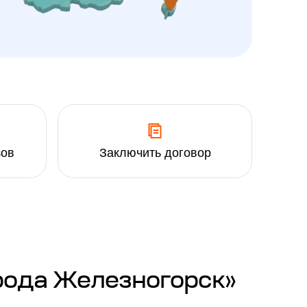
зов
Заключить договор
рода Железногорск»