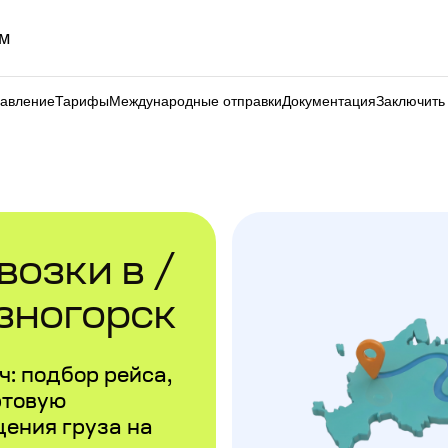
м
равление
Тарифы
Международные отправки
Документация
Заключить
озки в /
зногорск
: подбор рейса,
ртовую
щения груза на