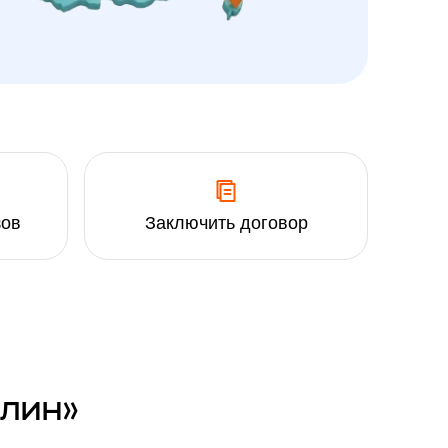
зов
Заключить договор
Клин»