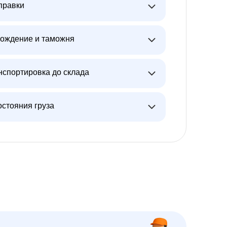
правки
ождение и таможня
нспортировка до склада
остояния груза