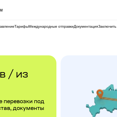
м
равление
Тарифы
Международные отправки
Документация
Заключить
 / из
 перевозки под
став, документы