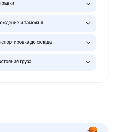
правки
ождение и таможня
нспортировка до склада
остояния груза