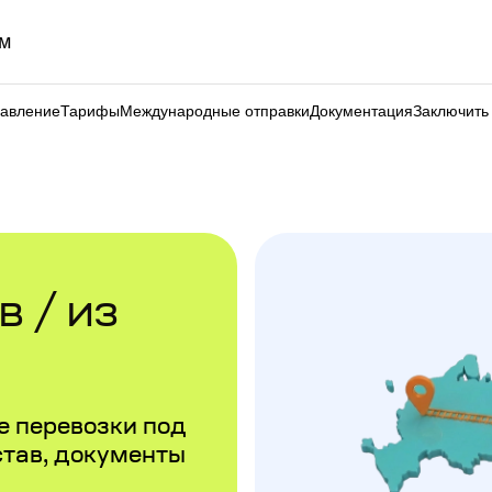
м
равление
Тарифы
Международные отправки
Документация
Заключить
 / из
 перевозки под
став, документы